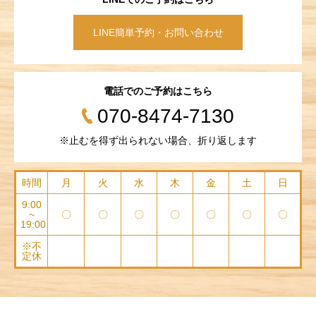
LINE簡単予約・お問い合わせ
電話でのご予約はこちら
070-8474-7130
※止むを得ず出られない場合、折り返します
時間
月
火
水
木
金
土
日
9:00
~
〇
〇
〇
〇
〇
〇
〇
19:00
※不
定休